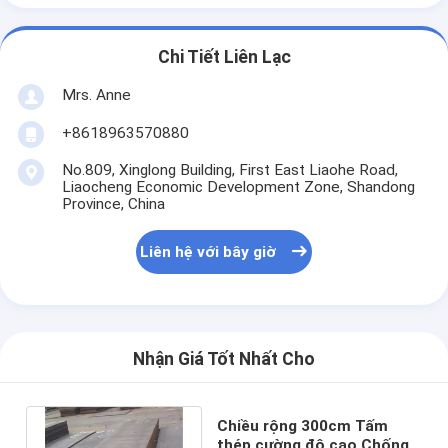
Chi Tiết Liên Lạc
Mrs. Anne
+8618963570880
No.809, Xinglong Building, First East Liaohe Road,
Liaocheng Economic Development Zone, Shandong
Province, China
Liên hệ với bây giờ
Nhận Giá Tốt Nhất Cho
Chiều rộng 300cm Tấm
thép cường độ cao Chống