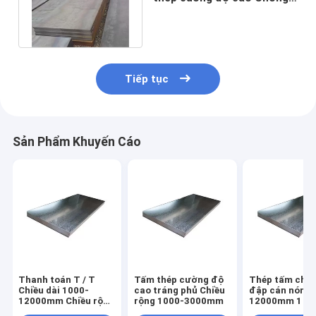
mài mòn GB Nm450 Tấm
thép
Tiếp tục
Sản Phẩm Khuyến Cáo
Thanh toán T / T
Tấm thép cường độ
Thép tấm chịu
Chiều dài 1000-
cao tráng phủ Chiều
đập cán nóng 
12000mm Chiều rộng
rộng 1000-3000mm
12000mm 1 T
1000-3000mm Tấm
MOQ