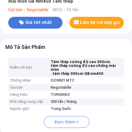
mài mòn GB Nm450 Tấm thép
Giá bán：Negotiablle
MOQ：10 tấn
Giá tốt nhất
Liên hệ với bây giờ
Mô Tả Sản Phẩm
,
Tấm thép cường độ cao 300cm
tấm thép cường độ cao chống mài
Điểm nổi bật
mòn
,
tấm thép 300cm GB nm450
Chứng nhận
ISO9001 MTC
Giá bán
Negotiablle
Hàng hiệu
TONGMAO
Khả năng cung cấp
500 tấn / tháng
Nguồn gốc
Trung Quốc
Xem thêm